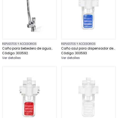
REPUESTOS Y ACCESORIOS
REPUESTOS Y ACCESORIOS
Caño para bebedero de agua
Caño azul para dispensador de
ibbl cuello cisne
Código: 303592
agua 105l
Código: 303593
Ver detalles
Ver detalles