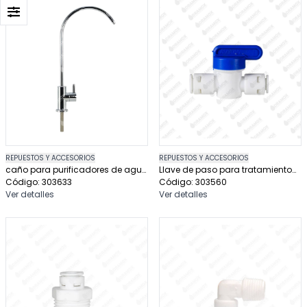
REPUESTOS Y ACCESORIOS
REPUESTOS Y ACCESORIOS
caño para purificadores de agua
Llave de paso para tratamiento
y ósmosis inversa
Código: 303633
de agua
Código: 303560
Ver detalles
Ver detalles