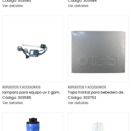
w conexión de media
Código: 303583
con transformador
Código: 303584
Ver detalles
Ver detalles
REPUESTOS Y ACCESORIOS
REPUESTOS Y ACCESORIOS
lampara para equipo uv 2 gpm
Tapa frontal para bebedero de
16 watt, con balastro
Código: 303585
agua
Código: 303752
Ver detalles
Ver detalles