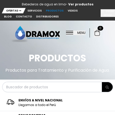
Saltar al contenido principal
Bebederos de agua en lima-
Ver productos
OFERTAS
SERVICIOS
PRODUCTOS
VIDEOS
Iniciar
sesión
BLOG
CONTACTO
DISTRIBUIDORES
0
MENU
PRODUCTOS
Productos para Tratamiento y Purificación de Agua.
ENVÍOS A NIVEL NACIONAL
Llegamos a todo el Perú