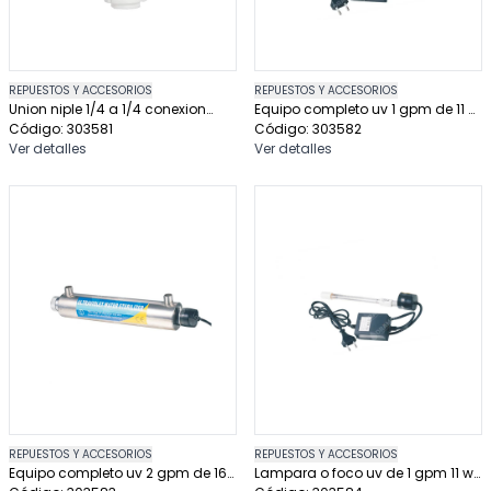
REPUESTOS Y ACCESORIOS
REPUESTOS Y ACCESORIOS
Union niple 1/4 a 1/4 conexion
Equipo completo uv 1 gpm de 11 w
rapida
Código: 303581
conexión un cuarto
Código: 303582
Ver detalles
Ver detalles
REPUESTOS Y ACCESORIOS
REPUESTOS Y ACCESORIOS
Equipo completo uv 2 gpm de 16
Lampara o foco uv de 1 gpm 11 w