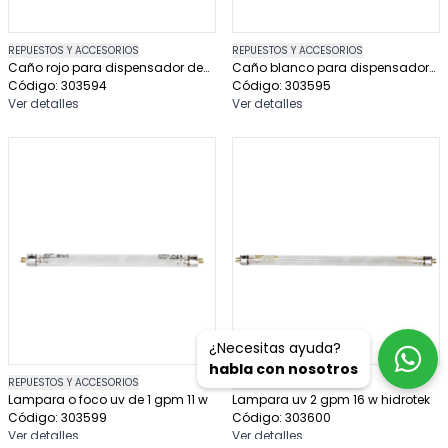
REPUESTOS Y ACCESORIOS
REPUESTOS Y ACCESORIOS
Caño rojo para dispensador de
Caño blanco para dispensador
agua 105l
Código: 303594
de agua 105l
Código: 303595
Ver detalles
Ver detalles
¿Necesitas ayuda?
habla con nosotros
REPUESTOS Y ACCESORIOS
REPUESTOS Y ACCESORIOS
Lampara o foco uv de 1 gpm 11 w
Lampara uv 2 gpm 16 w hidrotek
Código: 303599
Código: 303600
Ver detalles
Ver detalles