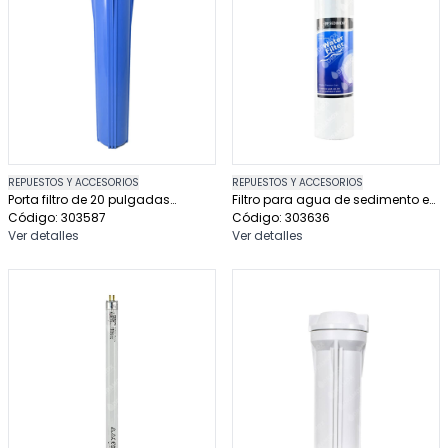
REPUESTOS Y ACCESORIOS
REPUESTOS Y ACCESORIOS
Porta filtro de 20 pulgadas
Filtro para agua de sedimento en
conexión de tres cuartos
Código: 303587
bloque 2 5 x 10 pulgadas de 1
Código: 303636
Ver detalles
micra hidrotek
Ver detalles