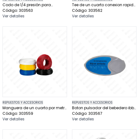
Codo de 1/4 presión para
Tee de un cuarto conexion rapida
purificadores de agua
Código: 303563
para purificadores de agua
Código: 303562
Ver detalles
Ver detalles
REPUESTOS Y ACCESORIOS
REPUESTOS Y ACCESORIOS
Manguera de un cuarto por metro
Boton pulsador del bebedero ibbl
para purificadores de agua
Código: 303559
azul
Código: 303567
Ver detalles
Ver detalles