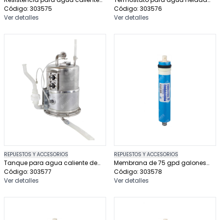
de dispensador de agua
Código: 303575
de dispensador de agua
Código: 303576
Ver detalles
Ver detalles
REPUESTOS Y ACCESORIOS
REPUESTOS Y ACCESORIOS
Tanque para agua caliente de
Membrana de 75 gpd galones
dispensador de agua
Código: 303577
por dia marca hidrotek
Código: 303578
Ver detalles
Ver detalles