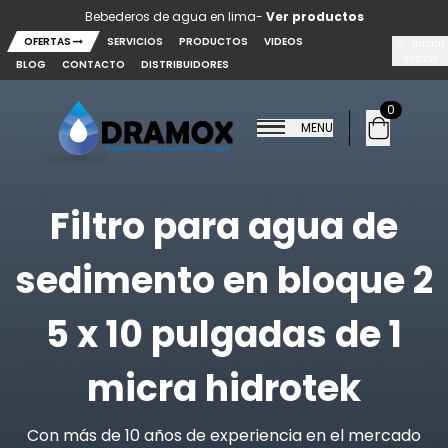
Saltar al contenido principal
Bebederos de agua en lima-
Ver productos
OFERTAS
SERVICIOS
PRODUCTOS
VIDEOS
Iniciar
sesión
BLOG
CONTACTO
DISTRIBUIDORES
0
MENU
Filtro para agua de
sedimento en bloque 2
5 x 10 pulgadas de 1
micra hidrotek
Con más de 10 años de experiencia en el mercado